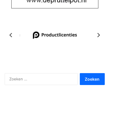
Zoeken
naar: