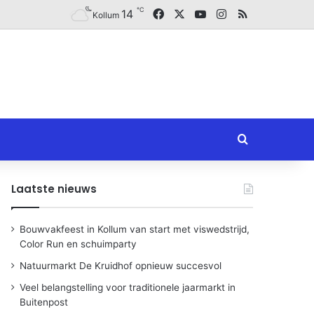
℃
Facebook
X
YouTube
Instagram
RSS
14
Kollum
Zoeken naar
Laatste nieuws
Bouwvakfeest in Kollum van start met viswedstrijd,
Color Run en schuimparty
Natuurmarkt De Kruidhof opnieuw succesvol
Veel belangstelling voor traditionele jaarmarkt in
Buitenpost