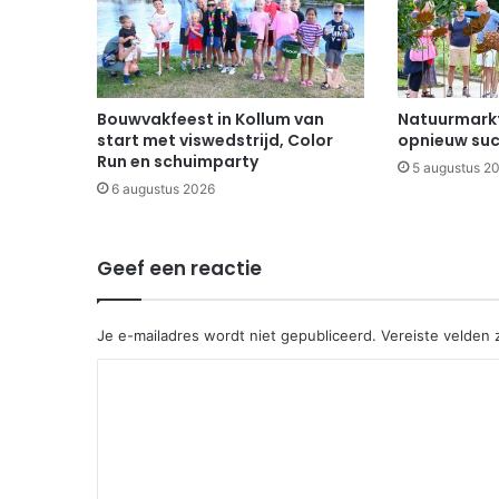
Bouwvakfeest in Kollum van
Natuurmarkt
start met viswedstrijd, Color
opnieuw suc
Run en schuimparty
5 augustus 2
6 augustus 2026
Geef een reactie
Je e-mailadres wordt niet gepubliceerd.
Vereiste velden
R
e
a
c