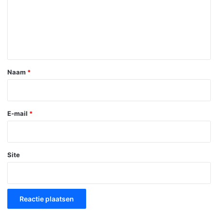
c
t
i
e
*
Naam
*
E-mail
*
Site