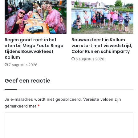
Regen gooit roet in het
Bouwvakfeest in Kollum
eten bij Mega Foute Bingo
van start met viswedstrijd,
tijdens Bouwvakfeest
Color Run en schuimparty
Kollum
6 augustus 2026
7 augustus 2026
Geef een reactie
Je e-mailadres wordt niet gepubliceerd.
Vereiste velden zijn
gemarkeerd met
*
R
e
a