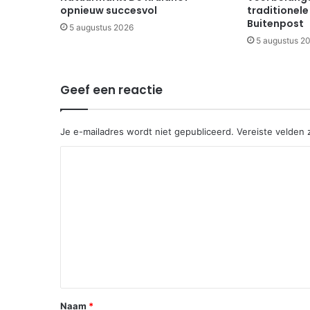
opnieuw succesvol
traditionele
Buitenpost
5 augustus 2026
5 augustus 2
Geef een reactie
Je e-mailadres wordt niet gepubliceerd.
Vereiste velden
R
e
a
c
t
i
e
*
Naam
*