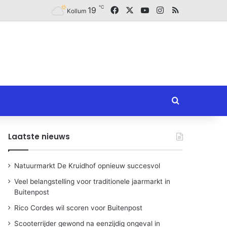
℃
Facebook
X
YouTube
Instagram
RSS
19
Kollum
Zoeken naar
Laatste nieuws
Natuurmarkt De Kruidhof opnieuw succesvol
Veel belangstelling voor traditionele jaarmarkt in
Buitenpost
Rico Cordes wil scoren voor Buitenpost
Scooterrijder gewond na eenzijdig ongeval in