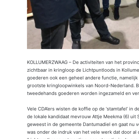
KOLLUMERZWAAG – De activiteiten van het provin
zichtbaar in kringloop de Lichtpuntloods in Kollu
goederen ook een geheel andere functie, namelijk 
grootste kringloopwinkels van Noord-Nederland. 
tweedehands goederen worden ingezameld en ver
Vele CDA’ers wisten de koffie op de ‘stamtafel’ in d
de lokale kandidaat mevrouw Attje Meekma (6) uit S
geweest in de gemeente Dantumadiel en gaat nu voo
was onder de indruk van het vele werk dat door al d