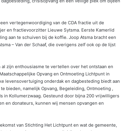
g, dagbesteding, crisisopvang en een veilige plek om bijeen
een vertegenwoordiging van de CDA fractie uit de
 en fractievoorzitter Lieuwe Sytsma. Eerste Kamerlid
ing aan te schuiven bij de koffie. Joop Atsma bracht een
sma – Van der Schaaf, die overigens zelf ook op de lijst
 al zijn enthousiasme te vertellen over het ontstaan en
g Maatschappelijke Opvang en Ontmoeting Lichtpunt in
ijke levensovertuiging onderdak en dagbesteding biedt aan
 te bieden, namelijk Opvang, Begeleiding, Ontmoeting ,
 in Kollumerzwaag. Gesteund door bijna 200 vrijwilligers
kerken en donateurs, kunnen wij mensen opvangen en
oekomst van Stichting Het Lichtpunt en wat de gemeente,