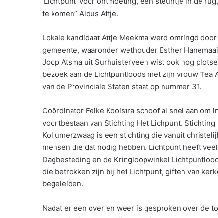
‘Lichtpunt’ voor ontmoeting, een steuntje in de ru
te komen” Aldus Attje.
Lokale kandidaat Attje Meekma werd omringd door 
gemeente, waaronder wethouder Esther Hanemaaijer
Joop Atsma uit Surhuisterveen wist ook nog plotsel
bezoek aan de Lichtpuntloods met zijn vrouw Tea At
van de Provinciale Staten staat op nummer 31.
Coördinator Feike Kooistra schoof al snel aan om in
voortbestaan van Stichting Het Lichpunt. Stichtin
Kollumerzwaag is een stichting die vanuit christel
mensen die dat nodig hebben. Lichtpunt heeft veel
Dagbesteding en de Kringloopwinkel Lichtpuntloods
die betrokken zijn bij het Lichtpunt, giften van 
begeleiden.
Nadat er een over en weer is gesproken over de t