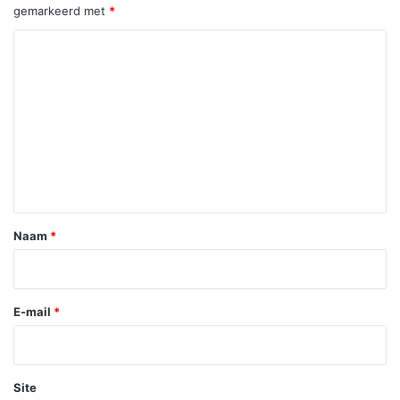
gemarkeerd met
*
R
e
a
c
t
i
e
*
Naam
*
E-mail
*
Site