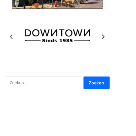
Zoeken
naar: