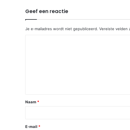
Geef een reactie
Je e-mailadres wordt niet gepubliceerd.
Vereiste velden
R
e
a
c
t
i
e
*
Naam
*
E-mail
*