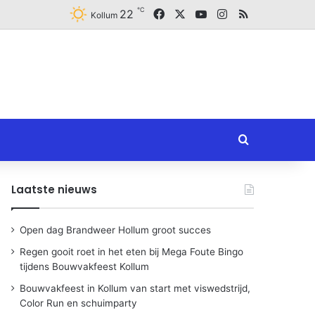
℃
Facebook
X
YouTube
Instagram
RSS
22
Kollum
Zoeken naar
Laatste nieuws
Open dag Brandweer Hollum groot succes
Regen gooit roet in het eten bij Mega Foute Bingo
tijdens Bouwvakfeest Kollum
Bouwvakfeest in Kollum van start met viswedstrijd,
Color Run en schuimparty