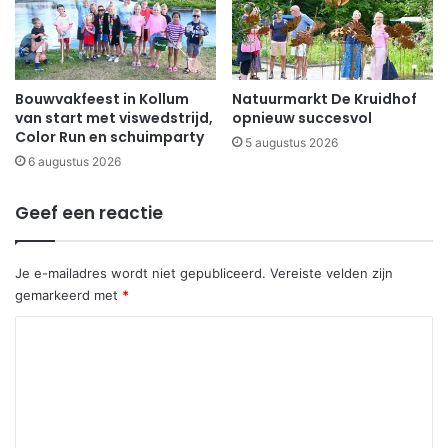
Bouwvakfeest in Kollum
Natuurmarkt De Kruidhof
van start met viswedstrijd,
opnieuw succesvol
Color Run en schuimparty
5 augustus 2026
6 augustus 2026
Geef een reactie
Je e-mailadres wordt niet gepubliceerd.
Vereiste velden zijn
gemarkeerd met
*
R
e
a
c