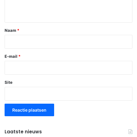
t
i
e
*
Naam
*
E-mail
*
Site
Laatste nieuws