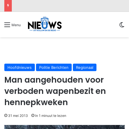
Sw
Menu
Hoofdnieuws
Politie Berichten
Regionaal
Man aangehouden voor
verboden wapenbezit en
hennepkweken
31 mei 2013
In 1 minuut te lezen