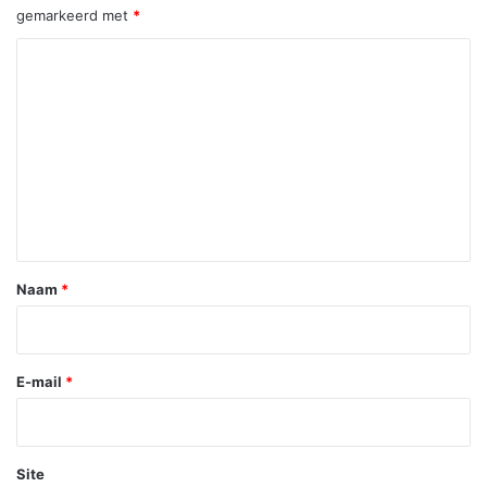
gemarkeerd met
*
R
e
a
c
t
i
e
*
Naam
*
E-mail
*
Site