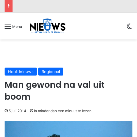
Sw
Menu
Hoofdnieuws
Regionaal
Man gewond na val uit
boom
5 juli 2014
In minder dan een minuut te lezen