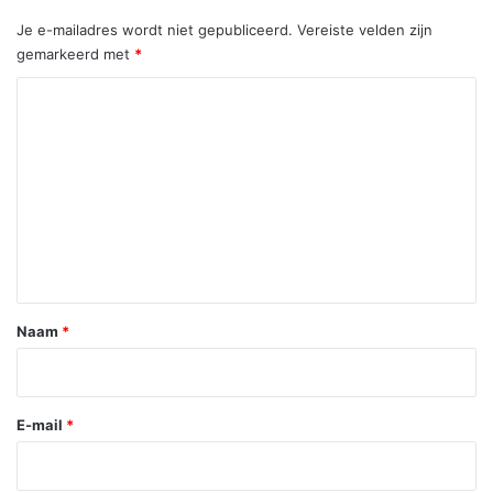
Je e-mailadres wordt niet gepubliceerd.
Vereiste velden zijn
gemarkeerd met
*
R
e
a
c
t
i
e
*
Naam
*
E-mail
*