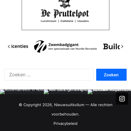
Zoeken
naar:
© Copyright 2026, Nieuwsuitkollum — Alle rechten
voorbehouden.
Privacybeleid