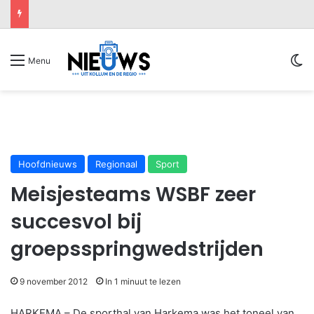
Sw
Menu
Hoofdnieuws
Regionaal
Sport
Meisjesteams WSBF zeer
succesvol bij
groepsspringwedstrijden
9 november 2012
In 1 minuut te lezen
HARKEMA – De sporthal van Harkema was het toneel van