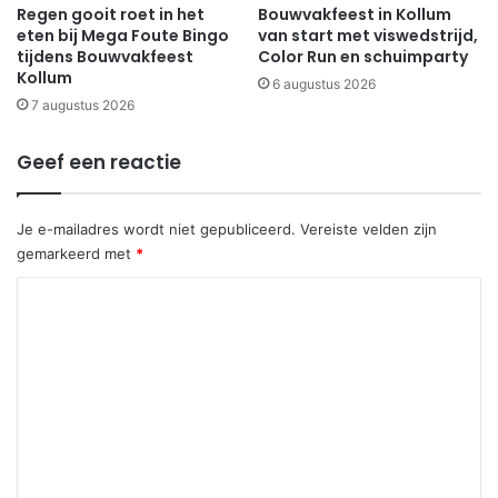
Regen gooit roet in het
Bouwvakfeest in Kollum
eten bij Mega Foute Bingo
van start met viswedstrijd,
tijdens Bouwvakfeest
Color Run en schuimparty
Kollum
6 augustus 2026
7 augustus 2026
Geef een reactie
Je e-mailadres wordt niet gepubliceerd.
Vereiste velden zijn
gemarkeerd met
*
R
e
a
c
t
i
e