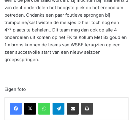
een 6 de plek behaald worden. Zij mochten bij maar liefst 3
van de 4 onderdelen het hoogste plek op het erepodium
betreden. Ondanks een paar foutieve sprongen bij
trampoline/kast wisten de meisjes D hier toch nog een
de
4
plaats te behalen.. Dit team mag dan ook op alle 4
onderdelen uit komen op het FK te Kollum Met 8x goud en
1 x brons kunnen de teams van WSBF terugzien op een
zeer succesvolle start van een nieuw seizoen
groepsspringen.
Eigen foto
WhatsApp
Telegram
Delen via Email
Print