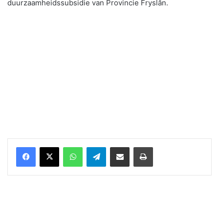
duurzaamheidssubsidie van Provincie Fryslân.
WhatsApp
Telegram
Delen via Email
Print