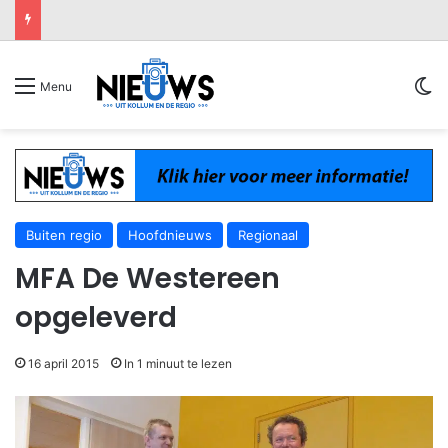
Sw
Menu
Buiten regio
Hoofdnieuws
Regionaal
MFA De Westereen
opgeleverd
16 april 2015
In 1 minuut te lezen