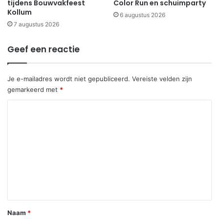
tijdens Bouwvakfeest
Color Run en schuimparty
Kollum
6 augustus 2026
7 augustus 2026
Geef een reactie
Je e-mailadres wordt niet gepubliceerd.
Vereiste velden zijn
gemarkeerd met
*
R
e
a
c
t
i
e
*
Naam
*