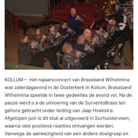
KOLLUM – Het najaarsconcert van Brassband Wilhelmina
was zaterdagavond in de Oosterkerk in Kollum. Brassband
Wilhelmina speelde in twee gedeeltes de avond vol. Na de
pauze werd o.a de uitvoering van de SurventoBrass ten
gehore gebracht onder leiding van Jaap Hoekstra.
Afgelopen juni is dit stuk al uitgevoerd in Surhuisterveen,
waarna vele positieve reacties ontvangen werden.
Vanwege de aanwezigheid van een andere doelgroep en