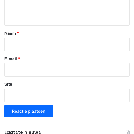
t
i
e
*
Naam
*
E-mail
*
Site
Laatste nieuws