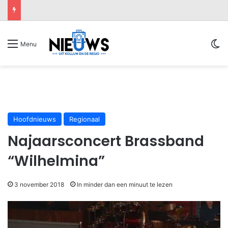
Sw
Menu
Hoofdnieuws
Regionaal
Najaarsconcert Brassband
“Wilhelmina”
3 november 2018
In minder dan een minuut te lezen