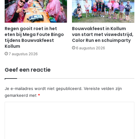
Regen gooit roet in het
Bouwvakfeest in Kollum
eten bij Mega Foute Bingo
van start met viswedstrijd,
tijdens Bouwvakfeest
Color Run en schuimparty
Kollum
6 augustus 2026
7 augustus 2026
Geef een reactie
Je e-mailadres wordt niet gepubliceerd.
Vereiste velden zijn
gemarkeerd met
*
R
e
a
c