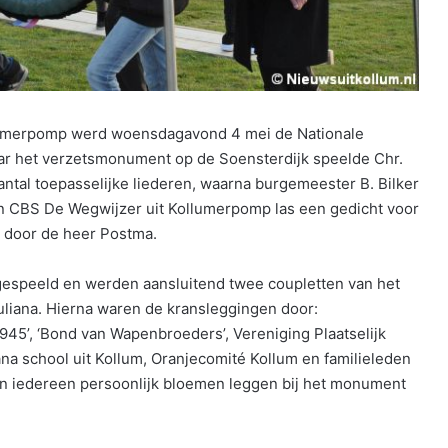
umerpomp werd woensdagavond 4 mei de Nationale
aar het verzetsmonument op de Soensterdijk speelde Chr.
ntal toepasselijke liederen, waarna burgemeester B. Bilker
an CBS De Wegwijzer uit Kollumerpomp las een gedicht voor
n door de heer Postma.
 gespeeld en werden aansluitend twee coupletten van het
liana. Hierna waren de kransleggingen door:
1945’, ‘Bond van Wapenbroeders’, Vereniging Plaatselijk
na school uit Kollum, Oranjecomité Kollum en familieleden
on iedereen persoonlijk bloemen leggen bij het monument