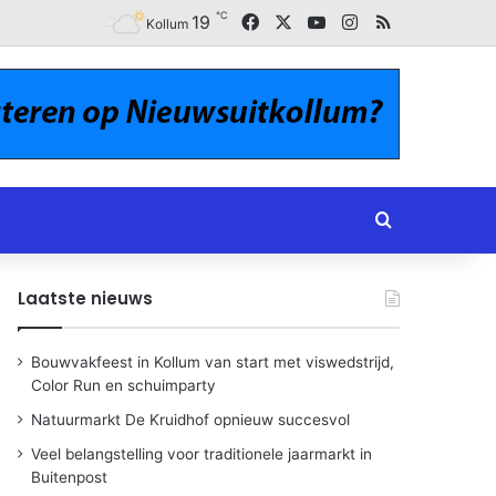
℃
Facebook
X
YouTube
Instagram
RSS
19
Kollum
Zoeken naar
Laatste nieuws
Bouwvakfeest in Kollum van start met viswedstrijd,
Color Run en schuimparty
Natuurmarkt De Kruidhof opnieuw succesvol
Veel belangstelling voor traditionele jaarmarkt in
Buitenpost