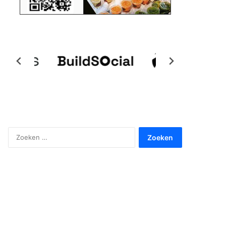
Zoeken
naar: