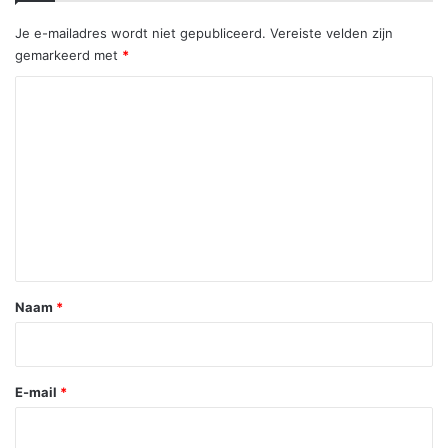
Je e-mailadres wordt niet gepubliceerd.
Vereiste velden zijn
gemarkeerd met
*
R
e
a
c
t
i
e
*
Naam
*
E-mail
*