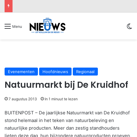
Sw
Menu
Evenementen
Hoofdnieuws
Regionaal
Natuurmarkt bij De Kruidhof
7 augustus 2013
In 1 minuut te lezen
BUITENPOST – De jaarlijkse Natuurmarkt van De Kruidhof
stond helemaal in het teken van natuurbeleving en
natuurlijke producten. Meer dan zestig standhouders
lieten deze dag hun bijzondere natuurproducten proeven,