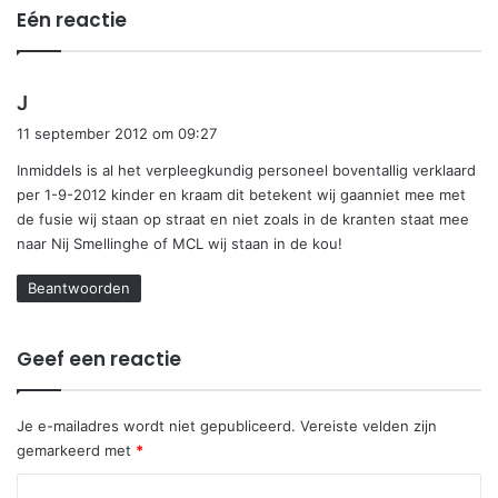
Eén reactie
s
J
c
11 september 2012 om 09:27
h
Inmiddels is al het verpleegkundig personeel boventallig verklaard
r
per 1-9-2012 kinder en kraam dit betekent wij gaanniet mee met
e
de fusie wij staan op straat en niet zoals in de kranten staat mee
e
naar Nij Smellinghe of MCL wij staan in de kou!
f
:
Beantwoorden
Geef een reactie
Je e-mailadres wordt niet gepubliceerd.
Vereiste velden zijn
gemarkeerd met
*
R