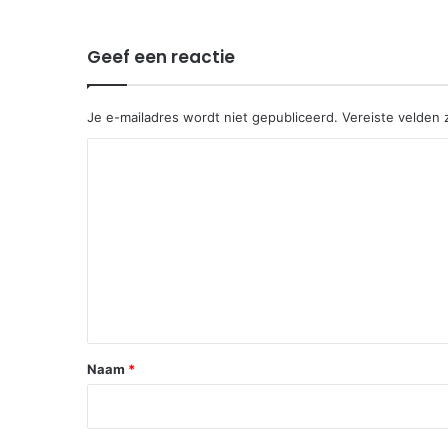
Geef een reactie
Je e-mailadres wordt niet gepubliceerd.
Vereiste velden
R
e
a
c
t
i
e
*
Naam
*