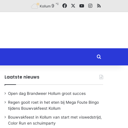
℃
Facebook
X
YouTube
Instagram
RSS
9
Kollum
Zoeken naar
Laatste nieuws
Open dag Brandweer Hollum groot succes
Regen gooit roet in het eten bij Mega Foute Bingo
tijdens Bouwvakfeest Kollum
Bouwvakfeest in Kollum van start met viswedstrijd,
Color Run en schuimparty