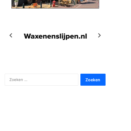
Zoeken
naar: