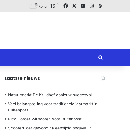
℃
Facebook
X
YouTube
Instagram
RSS
16
Kollum
Zoeken naar
Laatste nieuws
Natuurmarkt De Kruidhof opnieuw succesvol
Veel belangstelling voor traditionele jaarmarkt in
Buitenpost
Rico Cordes wil scoren voor Buitenpost
Scooterrijder gewond na eenzijdig ongeval in