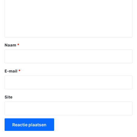
c
t
i
e
*
Naam
*
E-mail
*
Site