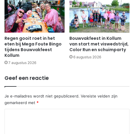
Regen gooit roet in het
Bouwvakfeest in Kollum
eten bij Mega Foute Bingo
van start met viswedstrijd,
tijdens Bouwvakfeest
Color Run en schuimparty
Kollum
6 augustus 2026
7 augustus 2026
Geef een reactie
Je e-mailadres wordt niet gepubliceerd.
Vereiste velden zijn
gemarkeerd met
*
R
e
a