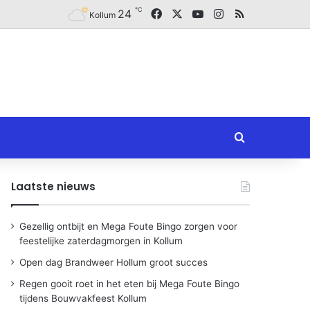
℃
Facebook
X
YouTube
Instagram
RSS
24
Kollum
Zoeken naar
Laatste nieuws
Gezellig ontbijt en Mega Foute Bingo zorgen voor
feestelijke zaterdagmorgen in Kollum
Open dag Brandweer Hollum groot succes
Regen gooit roet in het eten bij Mega Foute Bingo
tijdens Bouwvakfeest Kollum