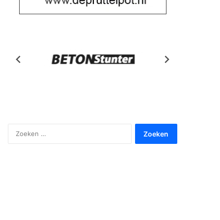
Zoeken
naar: