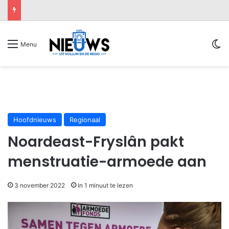
Sw
Menu
Hoofdnieuws
Regionaal
Noardeast-Fryslân pakt
menstruatie-armoede aan
3 november 2022
In 1 minuut te lezen