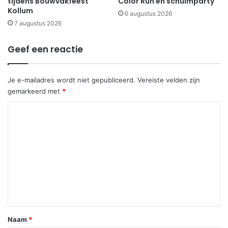
tijdens Bouwvakfeest
Color Run en schuimparty
Kollum
6 augustus 2026
7 augustus 2026
Geef een reactie
Je e-mailadres wordt niet gepubliceerd.
Vereiste velden zijn
gemarkeerd met
*
R
e
a
c
t
i
e
*
Naam
*