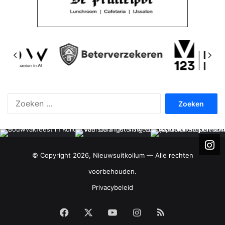
Zoeken
naar:
© Copyright 2026, Nieuwsuitkollum — Alle rechten
voorbehouden.
Privacybeleid
Facebook
X
YouTube
Instagram
RSS