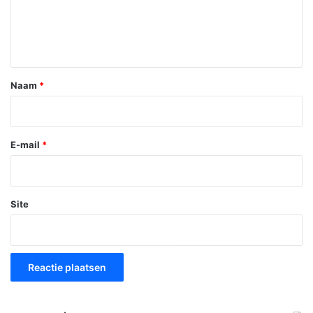
t
i
e
*
Naam
*
E-mail
*
Site