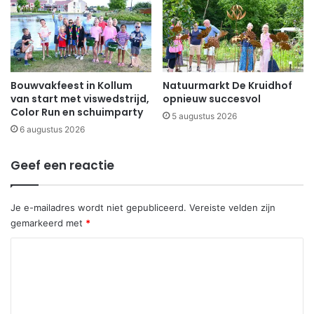
Bouwvakfeest in Kollum
Natuurmarkt De Kruidhof
van start met viswedstrijd,
opnieuw succesvol
Color Run en schuimparty
5 augustus 2026
6 augustus 2026
Geef een reactie
Je e-mailadres wordt niet gepubliceerd.
Vereiste velden zijn
gemarkeerd met
*
R
e
a
c