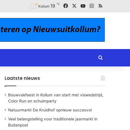
℃
Facebook
X
YouTube
Instagram
RSS
19
Kollum
Zoeken naar
Laatste nieuws
Bouwvakfeest in Kollum van start met viswedstrijd,
Color Run en schuimparty
Natuurmarkt De Kruidhof opnieuw succesvol
Veel belangstelling voor traditionele jaarmarkt in
Buitenpost