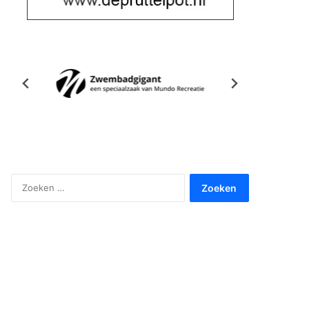
Zoeken
naar: