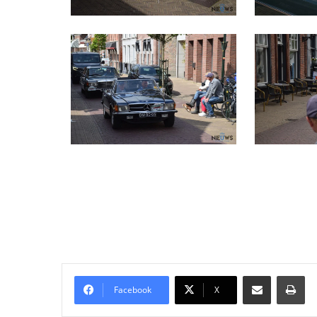
Delen via Email
Pri
Facebook
X