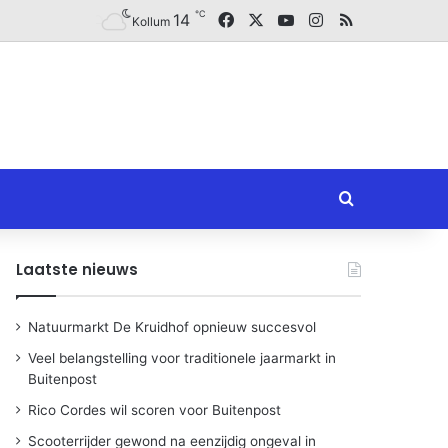
℃
Facebook
X
YouTube
Instagram
RSS
14
Kollum
Zoeken naar
Laatste nieuws
Natuurmarkt De Kruidhof opnieuw succesvol
Veel belangstelling voor traditionele jaarmarkt in
Buitenpost
Rico Cordes wil scoren voor Buitenpost
Scooterrijder gewond na eenzijdig ongeval in