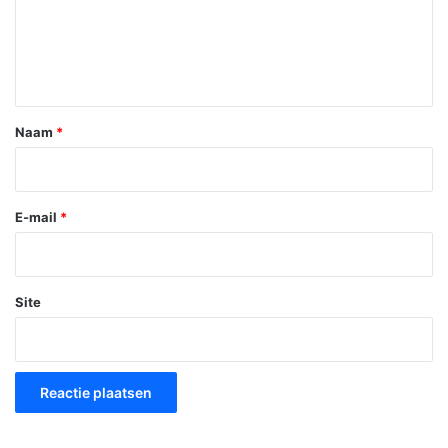
c
t
i
e
*
Naam
*
E-mail
*
Site