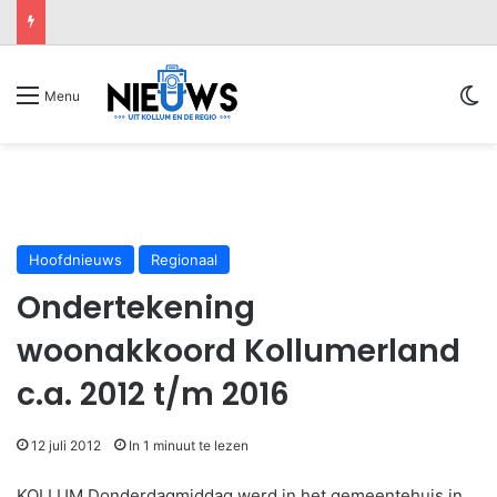
Sw
Menu
Hoofdnieuws
Regionaal
Ondertekening
woonakkoord Kollumerland
c.a. 2012 t/m 2016
12 juli 2012
In 1 minuut te lezen
KOLLUM Donderdagmiddag werd in het gemeentehuis in