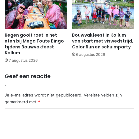
Regen gooit roet in het
Bouwvakfeest in Kollum
eten bij Mega Foute Bingo
van start met viswedstrijd,
tijdens Bouwvakfeest
Color Run en schuimparty
Kollum
6 augustus 2026
7 augustus 2026
Geef een reactie
Je e-mailadres wordt niet gepubliceerd.
Vereiste velden zijn
gemarkeerd met
*
R
e
a