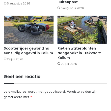
Buitenpost
5 augustus 2026
5 augustus 2026
Scooterrijder gewond na
Riet en waterplanten
eenzijdig ongeval in Kollum
aangepakt in Trekvaart
Kollum
29 juli 2026
29 juli 2026
Geef een reactie
Je e-mailadres wordt niet gepubliceerd.
Vereiste velden zijn
gemarkeerd met
*
R