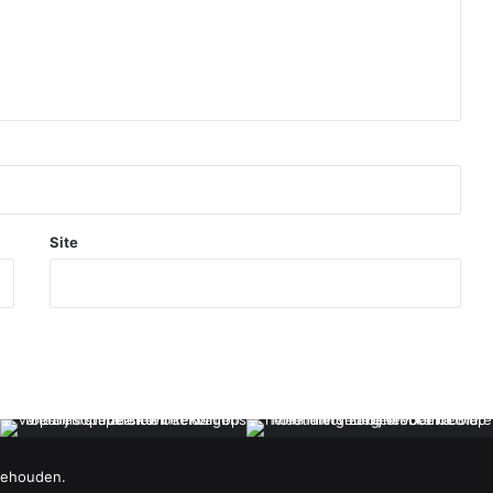
Site
behouden.