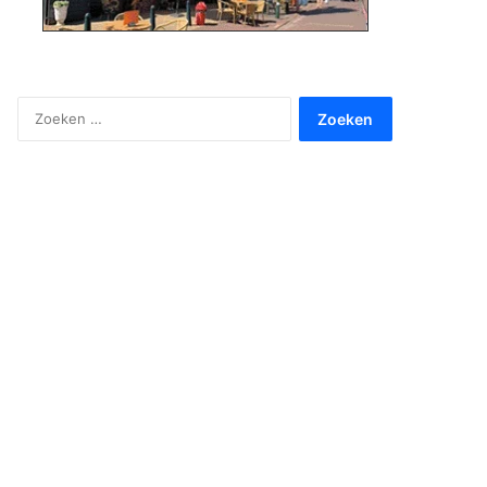
Zoeken
naar: