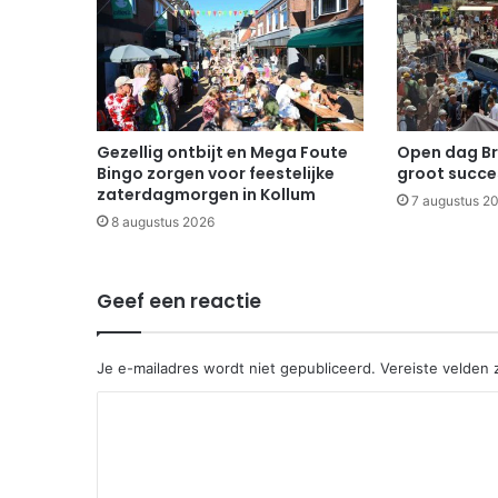
Gezellig ontbijt en Mega Foute
Open dag B
Bingo zorgen voor feestelijke
groot succe
zaterdagmorgen in Kollum
7 augustus 2
8 augustus 2026
Geef een reactie
Je e-mailadres wordt niet gepubliceerd.
Vereiste velden
R
e
a