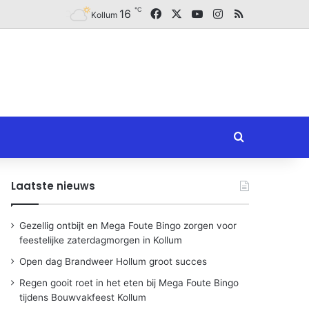
℃
Facebook
X
YouTube
Instagram
RSS
16
Kollum
Zoeken naar
Laatste nieuws
Gezellig ontbijt en Mega Foute Bingo zorgen voor
feestelijke zaterdagmorgen in Kollum
Open dag Brandweer Hollum groot succes
Regen gooit roet in het eten bij Mega Foute Bingo
tijdens Bouwvakfeest Kollum