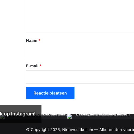
c
t
i
e
*
Naam
*
E-mail
*
k op Instagram!
© Copyright 2026, Nieuwsuitkollum — Alle rechten voor