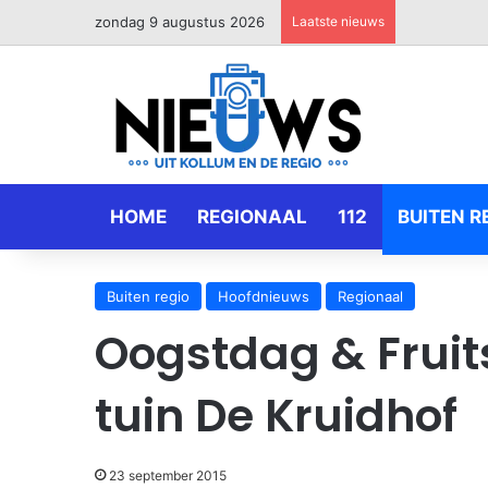
zondag 9 augustus 2026
Laatste nieuws
HOME
REGIONAAL
112
BUITEN R
Buiten regio
Hoofdnieuws
Regionaal
Oogstdag & Fruit
tuin De Kruidhof
23 september 2015