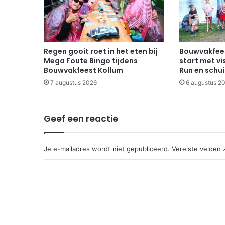
Regen gooit roet in het eten bij
Bouwvakfees
Mega Foute Bingo tijdens
start met vi
Bouwvakfeest Kollum
Run en schu
7 augustus 2026
6 augustus 2
Geef een reactie
Je e-mailadres wordt niet gepubliceerd.
Vereiste velden
R
e
a
c