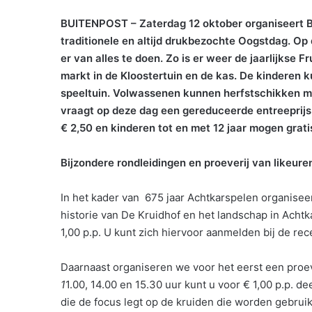
BUITENPOST – Zaterdag 12 oktober organiseert Bo
traditionele en altijd drukbezochte Oogstdag. Op 
er van alles te doen. Zo is er weer de jaarlijkse 
markt in de Kloostertuin en de kas. De kinderen
speeltuin. Volwassenen kunnen herfstschikken me
vraagt op deze dag een gereduceerde entreeprij
€ 2,50 en kinderen tot en met 12 jaar mogen grati
Bijzondere rondleidingen en proeverij van likeure
In het kader van 675 jaar Achtkarspelen organisee
historie van De Kruidhof en het landschap in Achtk
1,00 p.p. U kunt zich hiervoor aanmelden bij de rec
Daarnaast organiseren we voor het eerst een proe
1
1.00, 14.00 en 15.30 uur kunt u voor € 1,00 p.p. 
die de focus legt op de kruiden die worden gebruik