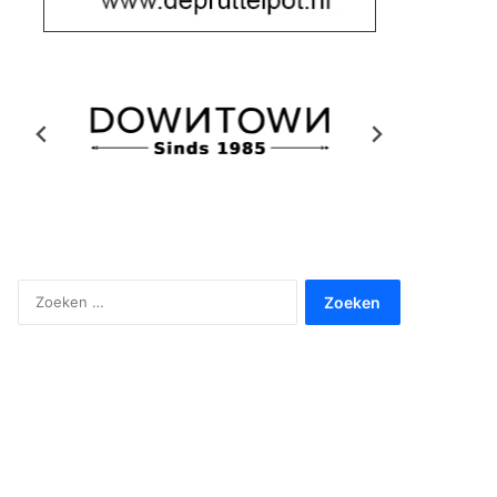
Zoeken
naar: