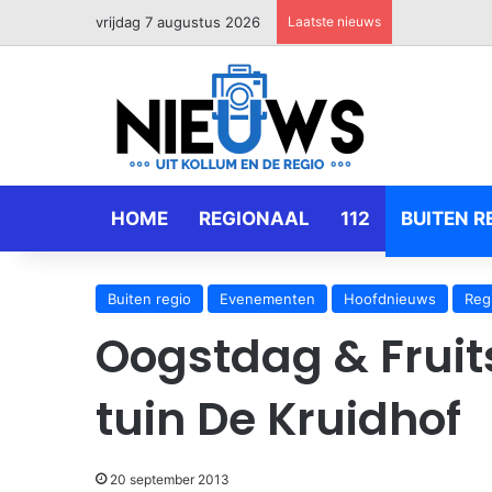
vrijdag 7 augustus 2026
Laatste nieuws
HOME
REGIONAAL
112
BUITEN R
Buiten regio
Evenementen
Hoofdnieuws
Reg
Oogstdag & Fruit
tuin De Kruidhof
20 september 2013