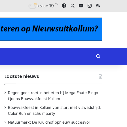
℃
Facebook
X
YouTube
Instagram
RSS
19
Kollum
Zoeken naar
Laatste nieuws
Regen gooit roet in het eten bij Mega Foute Bingo
tijdens Bouwvakfeest Kollum
Bouwvakfeest in Kollum van start met viswedstrijd,
Color Run en schuimparty
Natuurmarkt De Kruidhof opnieuw succesvol