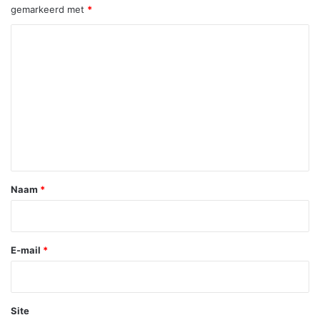
gemarkeerd met
*
R
e
a
c
t
i
e
*
Naam
*
E-mail
*
Site