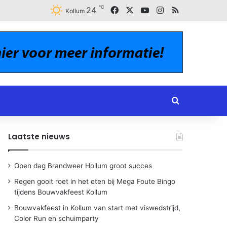
℃
Facebook
X
YouTube
Instagram
RSS
24
Kollum
Zoeken naar
Laatste nieuws
Open dag Brandweer Hollum groot succes
Regen gooit roet in het eten bij Mega Foute Bingo
tijdens Bouwvakfeest Kollum
Bouwvakfeest in Kollum van start met viswedstrijd,
Color Run en schuimparty