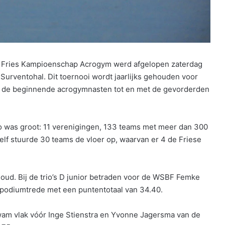
 Fries Kampioenschap Acrogym werd afgelopen zaterdag
urventohal. Dit toernooi wordt jaarlijks gehouden voor
van de beginnende acrogymnasten tot en met de gevorderden
io was groot: 11 verenigingen, 133 teams met meer dan 300
f stuurde 30 teams de vloer op, waarvan er 4 de Friese
oud. Bij de trio’s D junior betraden voor de WSBF Femke
 podiumtrede met een puntentotaal van 34.40.
kwam vlak vóór Inge Stienstra en Yvonne Jagersma van de