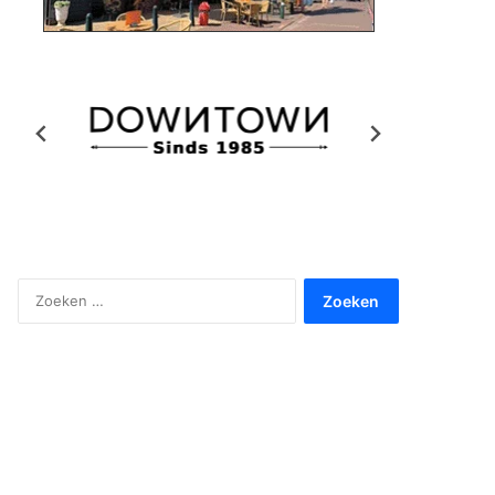
Zoeken
naar: