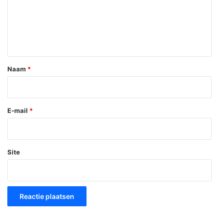
c
t
i
e
*
Naam
*
E-mail
*
Site