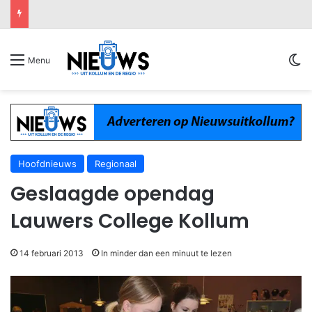
Sw
Menu
Hoofdnieuws
Regionaal
Geslaagde opendag
Lauwers College Kollum
14 februari 2013
In minder dan een minuut te lezen