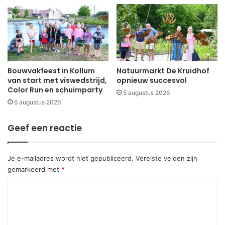
Bouwvakfeest in Kollum
Natuurmarkt De Kruidhof
van start met viswedstrijd,
opnieuw succesvol
Color Run en schuimparty
5 augustus 2026
6 augustus 2026
Geef een reactie
Je e-mailadres wordt niet gepubliceerd.
Vereiste velden zijn
gemarkeerd met
*
R
e
a