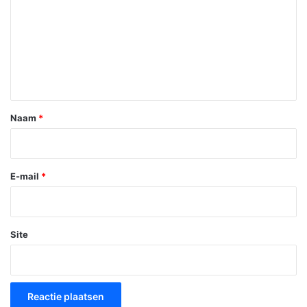
a
c
t
i
e
*
Naam
*
E-mail
*
Site