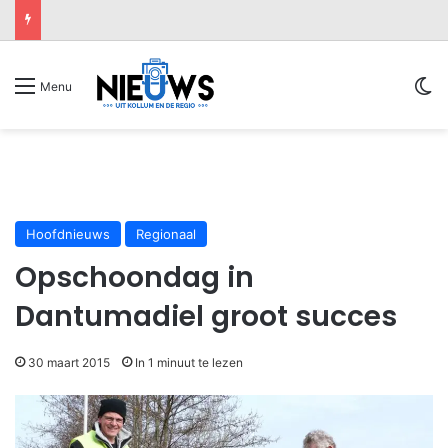
Sw
Menu
Hoofdnieuws
Regionaal
Opschoondag in
Dantumadiel groot succes
30 maart 2015
In 1 minuut te lezen