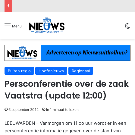
Sw
Menu
Buiten regio
Hoofdnieuws
Regionaal
Persconferentie over de zaak
Vaatstra (update 12:00)
6 september 2012
In 1 minuut te lezen
LEEUWARDEN – Vanmorgen om 11:oo uur wordt er in een
persconferentie informatie gegeven over de stand van