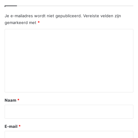
Je e-mailadres wordt niet gepubliceerd.
Vereiste velden zijn
gemarkeerd met
*
R
e
a
c
t
i
e
*
Naam
*
E-mail
*