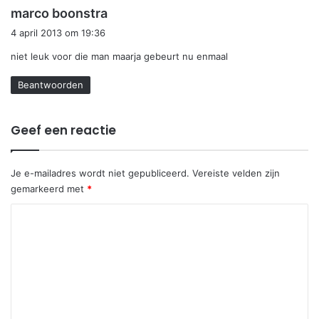
s
marco boonstra
c
4 april 2013 om 19:36
h
niet leuk voor die man maarja gebeurt nu enmaal
r
e
Beantwoorden
e
f
:
Geef een reactie
Je e-mailadres wordt niet gepubliceerd.
Vereiste velden zijn
gemarkeerd met
*
R
e
a
c
t