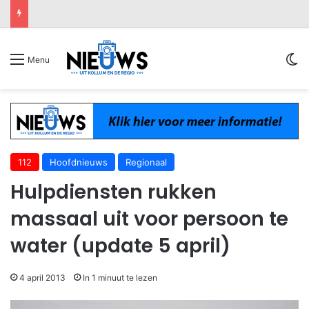
Sw
Menu
112
Hoofdnieuws
Regionaal
Hulpdiensten rukken
massaal uit voor persoon te
water (update 5 april)
4 april 2013
In 1 minuut te lezen