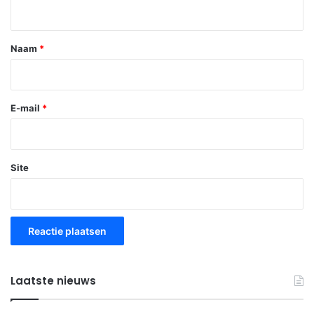
i
e
*
Naam
*
E-mail
*
Site
Laatste nieuws