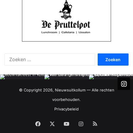
Zoeken
naar:
© Copyright 2026, Nieuwsuitkollum — Alle rechten
voorbehouden.
Privacybeleid
Facebook
X
YouTube
Instagram
RSS