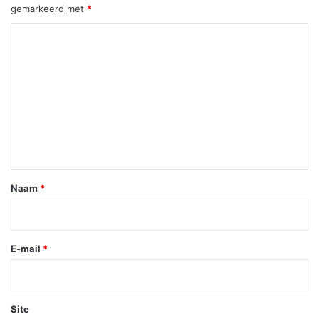
gemarkeerd met
*
R
e
a
c
t
i
e
*
Naam
*
E-mail
*
Site