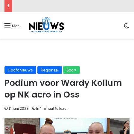
Sw
Menu
Hoofdnieuws
Regionaal
Sport
Podium voor Wardy Kollum
op NK acro in Oss
11 juni 2023
In 1 minuut te lezen