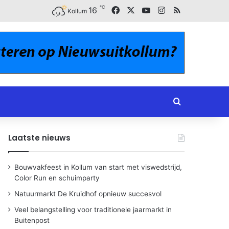
℃
Facebook
X
YouTube
Instagram
RSS
16
Kollum
Zoeken naar
Laatste nieuws
Bouwvakfeest in Kollum van start met viswedstrijd,
Color Run en schuimparty
Natuurmarkt De Kruidhof opnieuw succesvol
Veel belangstelling voor traditionele jaarmarkt in
Buitenpost