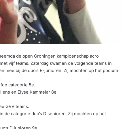
heemda de open Groningen kampioenschap acro
et vijf teams. Zaterdag kwamen de volgende teams in
n mee bij de duo’s E-junioren. Zij mochten op het podium
.
fde categorie 5e.
e Ellens en Elyse Kammelar 8e
wee GVV teams.
 de categorie duo’s D senioren. Zij mochten op het
.
uo’s D junioren 9e.