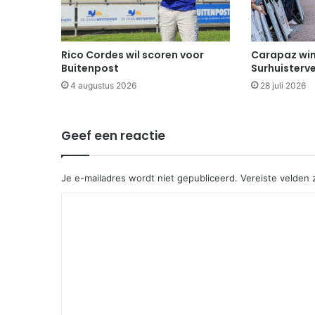
Rico Cordes wil scoren voor
Carapaz win
Buitenpost
Surhuisterv
4 augustus 2026
28 juli 2026
Geef een reactie
Je e-mailadres wordt niet gepubliceerd.
Vereiste velden
R
e
a
c
t
i