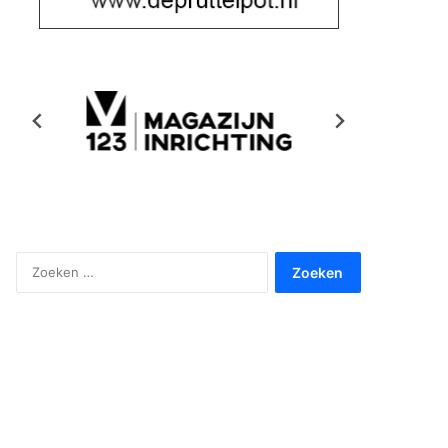
Zoeken
naar: