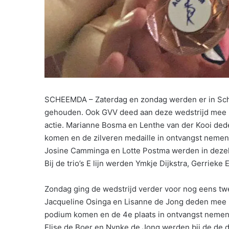
SCHEEMDA – Zaterdag en zondag werden er in Sc
gehouden. Ook GVV deed aan deze wedstrijd mee m
actie. Marianne Bosma en Lenthe van der Kooi dede
komen en de zilveren medaille in ontvangst nemen
Josine Camminga en Lotte Postma werden in dezel
Bij de trio’s E lijn werden Ymkje Dijkstra, Gerriek
Zondag ging de wedstrijd verder voor nog eens t
Jacqueline Osinga en Lisanne de Jong deden mee in
podium komen en de 4e plaats in ontvangst nemen
Elise de Boer en Nynke de Jong werden bij de de d