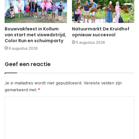
Bouwvakfeest in Kollum
Natuurmarkt De Kruidhof
van start met viswedstrijd,
opnieuw succesvol
Color Run en schuimparty
5 augustus 2026
6 augustus 2026
Geef een reactie
Je e-mailadres wordt niet gepubliceerd.
Vereiste velden zijn
gemarkeerd met
*
R
e
a
c
t