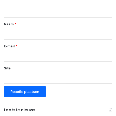
i
e
*
Naam
*
E-mail
*
Site
Laatste nieuws