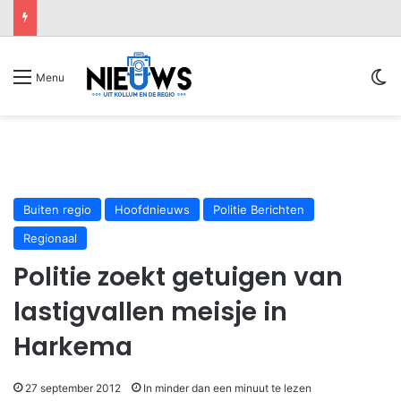
Sw
Menu
Buiten regio
Hoofdnieuws
Politie Berichten
Regionaal
Politie zoekt getuigen van
lastigvallen meisje in
Harkema
27 september 2012
In minder dan een minuut te lezen