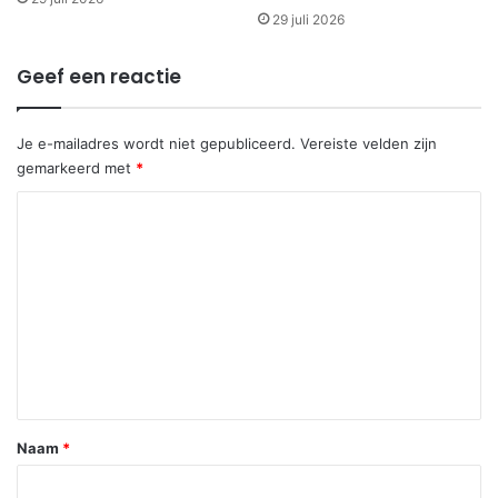
29 juli 2026
Geef een reactie
Je e-mailadres wordt niet gepubliceerd.
Vereiste velden zijn
gemarkeerd met
*
R
e
a
c
t
i
e
*
Naam
*