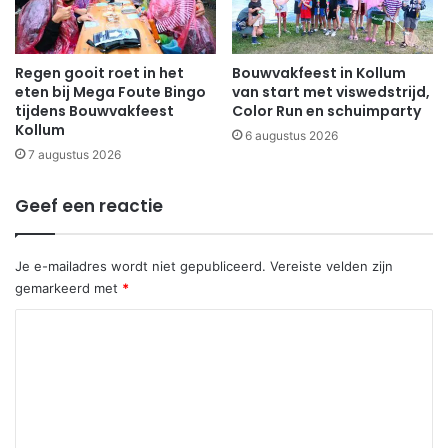
Regen gooit roet in het
Bouwvakfeest in Kollum
eten bij Mega Foute Bingo
van start met viswedstrijd,
tijdens Bouwvakfeest
Color Run en schuimparty
Kollum
6 augustus 2026
7 augustus 2026
Geef een reactie
Je e-mailadres wordt niet gepubliceerd.
Vereiste velden zijn
gemarkeerd met
*
R
e
a
c
t