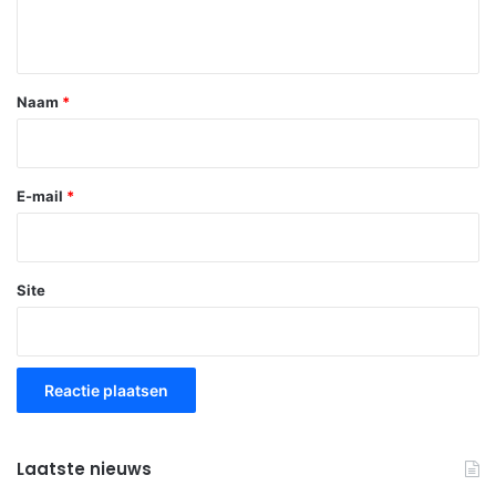
i
e
*
Naam
*
E-mail
*
Site
Laatste nieuws