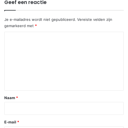
Geef een reactie
Je e-mailadres wordt niet gepubliceerd.
Vereiste velden zijn
gemarkeerd met
*
R
e
a
c
t
i
e
*
Naam
*
E-mail
*