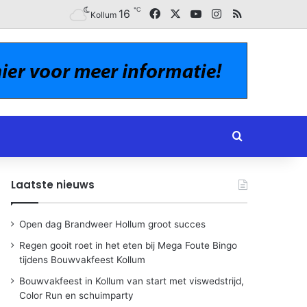
℃
Facebook
X
YouTube
Instagram
RSS
16
Kollum
Zoeken naar
Laatste nieuws
Open dag Brandweer Hollum groot succes
Regen gooit roet in het eten bij Mega Foute Bingo
tijdens Bouwvakfeest Kollum
Bouwvakfeest in Kollum van start met viswedstrijd,
Color Run en schuimparty