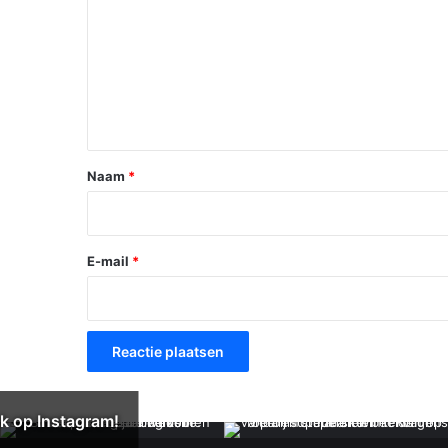
a
c
t
i
e
*
Naam
*
E-mail
*
k op Instagram!