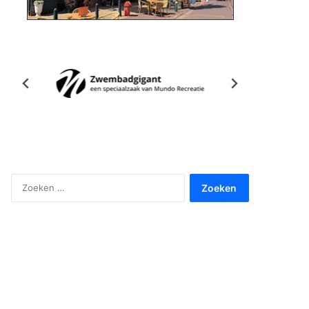
Zoeken
naar: