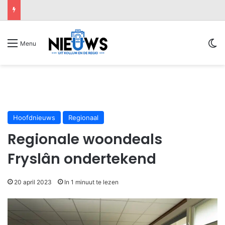
Sw
Menu
Hoofdnieuws
Regionaal
Regionale woondeals
Fryslân ondertekend
20 april 2023
In 1 minuut te lezen