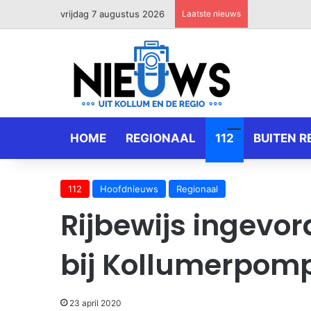
vrijdag 7 augustus 2026
Laatste nieuws
HOME
REGIONAAL
112
BUITEN R
112
Hoofdnieuws
Regionaal
Rijbewijs ingevo
bij Kollumerpom
23 april 2020