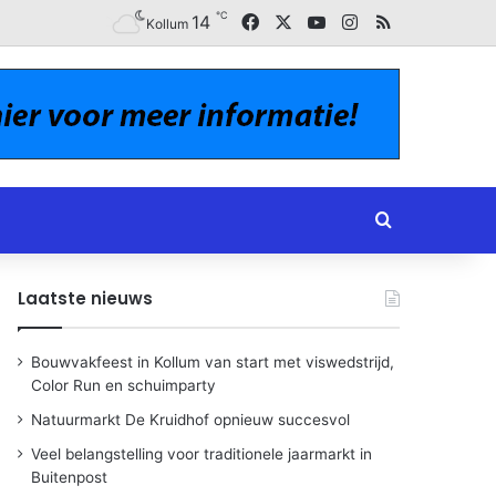
℃
Facebook
X
YouTube
Instagram
RSS
14
Kollum
Zoeken naar
Laatste nieuws
Bouwvakfeest in Kollum van start met viswedstrijd,
Color Run en schuimparty
Natuurmarkt De Kruidhof opnieuw succesvol
Veel belangstelling voor traditionele jaarmarkt in
Buitenpost