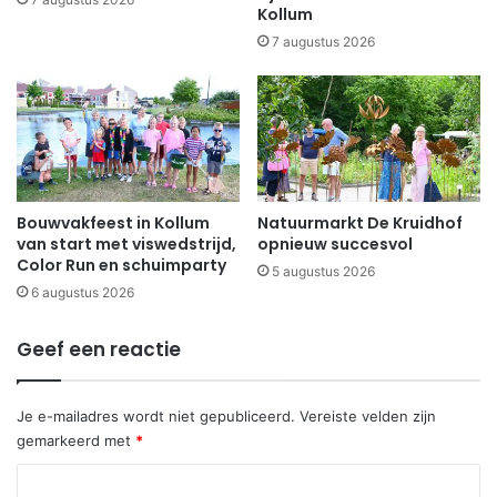
Kollum
7 augustus 2026
Bouwvakfeest in Kollum
Natuurmarkt De Kruidhof
van start met viswedstrijd,
opnieuw succesvol
Color Run en schuimparty
5 augustus 2026
6 augustus 2026
Geef een reactie
Je e-mailadres wordt niet gepubliceerd.
Vereiste velden zijn
gemarkeerd met
*
R