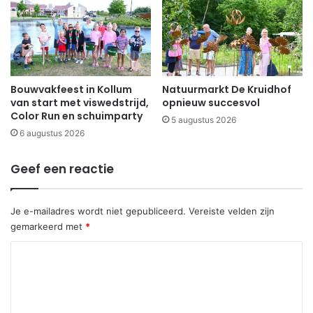
Bouwvakfeest in Kollum
Natuurmarkt De Kruidhof
van start met viswedstrijd,
opnieuw succesvol
Color Run en schuimparty
5 augustus 2026
6 augustus 2026
Geef een reactie
Je e-mailadres wordt niet gepubliceerd.
Vereiste velden zijn
gemarkeerd met
*
R
e
a