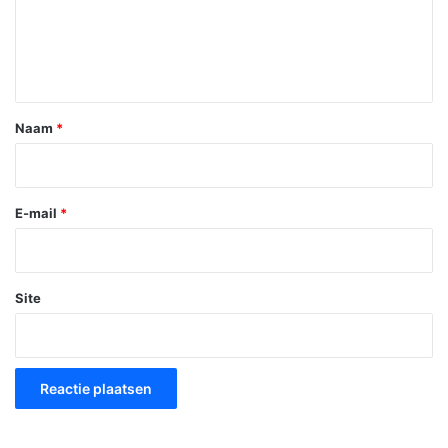
c
t
i
e
*
Naam
*
E-mail
*
Site