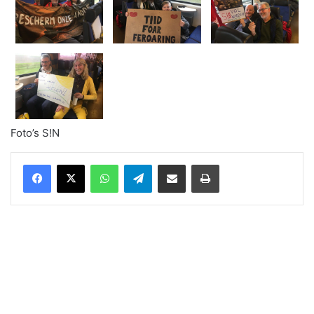
Foto’s S!N
WhatsApp
Telegram
Delen via Email
Print