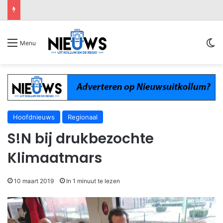
Sw
Menu
Hoofdnieuws
Regionaal
S!N bij drukbezochte
Klimaatmars
10 maart 2019
In 1 minuut te lezen