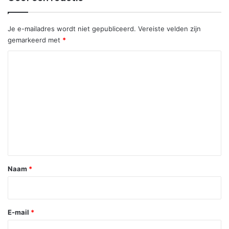
Je e-mailadres wordt niet gepubliceerd.
Vereiste velden zijn
gemarkeerd met
*
R
e
a
c
t
i
e
*
Naam
*
E-mail
*