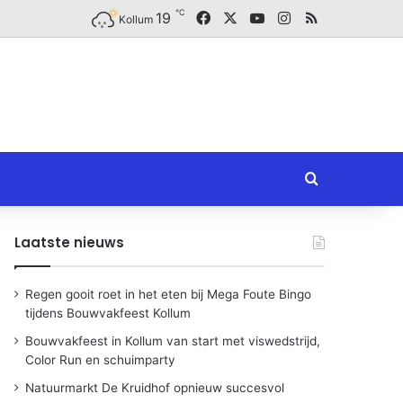
℃
Facebook
X
YouTube
Instagram
RSS
19
Kollum
Zoeken naar
Laatste nieuws
Regen gooit roet in het eten bij Mega Foute Bingo
tijdens Bouwvakfeest Kollum
Bouwvakfeest in Kollum van start met viswedstrijd,
Color Run en schuimparty
Natuurmarkt De Kruidhof opnieuw succesvol