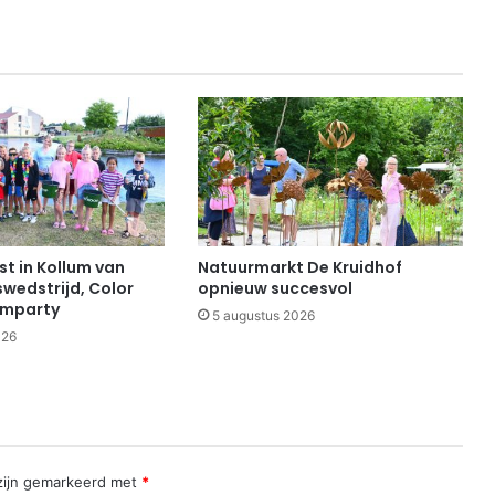
t in Kollum van
Natuurmarkt De Kruidhof
swedstrijd, Color
opnieuw succesvol
imparty
5 augustus 2026
026
 zijn gemarkeerd met
*