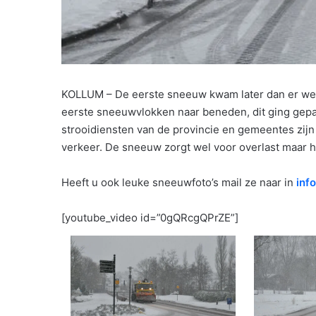
KOLLUM – De eerste sneeuw kwam later dan er wer
eerste sneeuwvlokken naar beneden, dit ging gepa
strooidiensten van de provincie en gemeentes zij
verkeer. De sneeuw zorgt wel voor overlast maar he
Heeft u ook leuke sneeuwfoto’s mail ze naar in
inf
[youtube_video id=”0gQRcgQPrZE”]