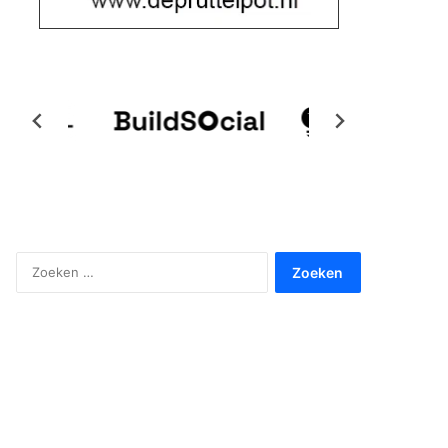
Zoeken
naar: