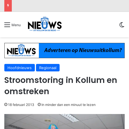
Sw
Menu
Hoofdnieuws
Regionaal
Stroomstoring in Kollum en
omstreken
18 februari 2013
In minder dan een minuut te lezen