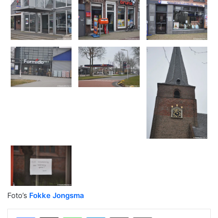
Foto’s
Fokke Jongsma
WhatsApp
Telegram
Delen via Email
Print