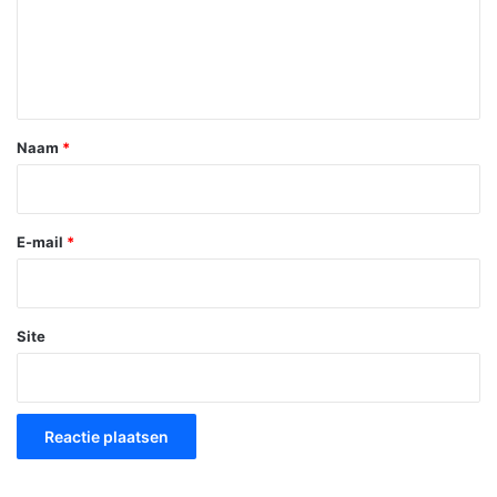
c
t
i
e
*
Naam
*
E-mail
*
Site