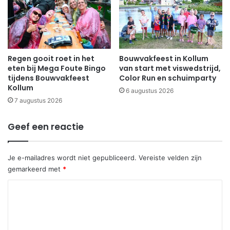
Regen gooit roet in het
Bouwvakfeest in Kollum
eten bij Mega Foute Bingo
van start met viswedstrijd,
tijdens Bouwvakfeest
Color Run en schuimparty
Kollum
6 augustus 2026
7 augustus 2026
Geef een reactie
Je e-mailadres wordt niet gepubliceerd.
Vereiste velden zijn
gemarkeerd met
*
R
e
a