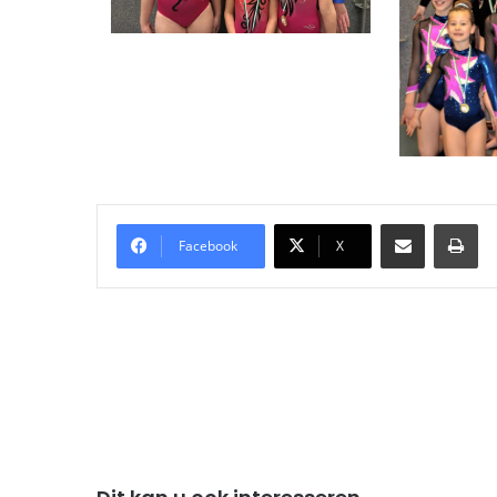
Delen via Email
Pri
Facebook
X