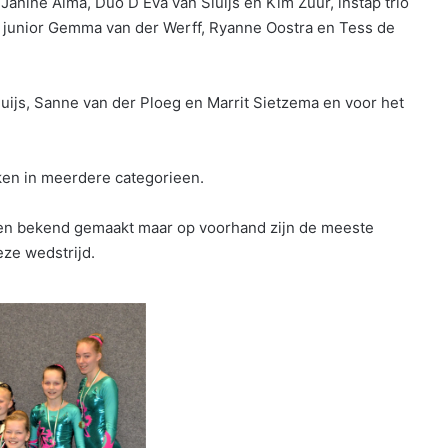
nine Alma, Duo D Eva van Sluijs en Kim Zuur, instap trio
 E junior Gemma van der Werff, Ryanne Oostra en Tess de
luijs, Sanne van der Ploeg en Marrit Sietzema en voor het
en in meerdere categorieen.
en bekend gemaakt maar op voorhand zijn de meeste
ze wedstrijd.