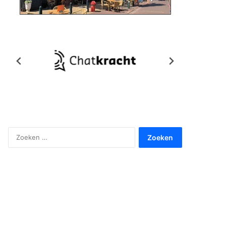
Zoeken
naar: