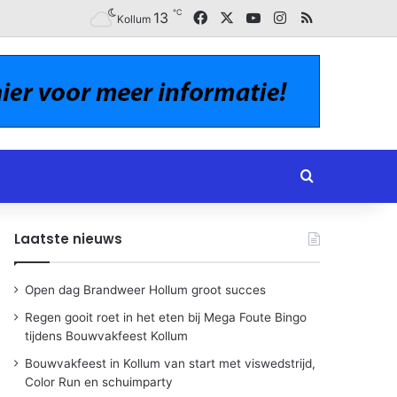
℃
Facebook
X
YouTube
Instagram
RSS
13
Kollum
Zoeken naar
Laatste nieuws
Open dag Brandweer Hollum groot succes
Regen gooit roet in het eten bij Mega Foute Bingo
tijdens Bouwvakfeest Kollum
Bouwvakfeest in Kollum van start met viswedstrijd,
Color Run en schuimparty