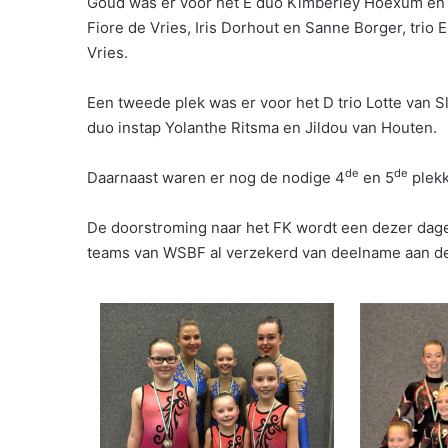
Goud was er voor het E duo Kimberley Hoexum en Ja
Fiore de Vries, Iris Dorhout en Sanne Borger, trio
Vries.
Een tweede plek was er voor het D trio Lotte van S
duo instap Yolanthe Ritsma en Jildou van Houten.
de
de
Daarnaast waren er nog de nodige 4
en 5
plekk
De doorstroming naar het FK wordt een dezer dag
teams van WSBF al verzekerd van deelname aan de