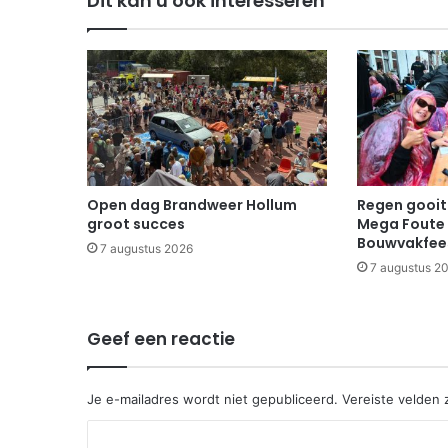
Dit kan u ook interesseren
Open dag Brandweer Hollum
Regen gooit 
groot succes
Mega Foute 
Bouwvakfee
7 augustus 2026
7 augustus 2
Geef een reactie
Je e-mailadres wordt niet gepubliceerd.
Vereiste velden
R