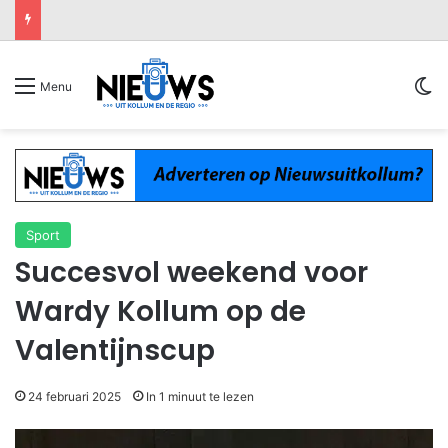
Sw
Menu
Sport
Succesvol weekend voor
Wardy Kollum op de
Valentijnscup
24 februari 2025
In 1 minuut te lezen